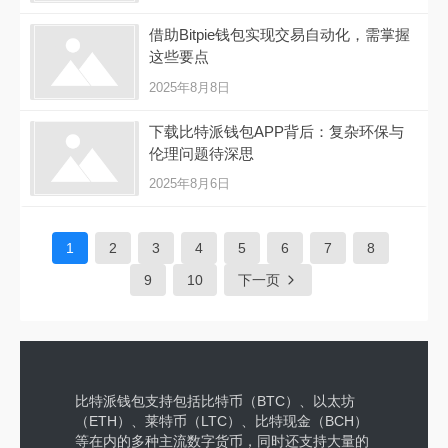
借助Bitpie钱包实现交易自动化，需掌握
这些要点
2025年8月8日
下载比特派钱包APP背后：复杂环保与
伦理问题待深思
2025年8月6日
1
2
3
4
5
6
7
8
9
10
下一页
比特派钱包支持包括比特币（BTC）、以太坊
（ETH）、莱特币（LTC）、比特现金（BCH）
等在内的多种主流数字货币，同时还支持大量的