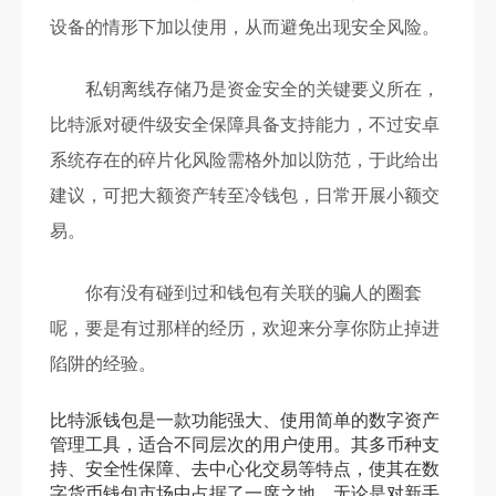
设备的情形下加以使用，从而避免出现安全风险。
私钥离线存储乃是资金安全的关键要义所在，
比特派对硬件级安全保障具备支持能力，不过安卓
系统存在的碎片化风险需格外加以防范，于此给出
建议，可把大额资产转至冷钱包，日常开展小额交
易。
你有没有碰到过和钱包有关联的骗人的圈套
呢，要是有过那样的经历，欢迎来分享你防止掉进
陷阱的经验。
比特派钱包是一款功能强大、使用简单的数字资产
管理工具，适合不同层次的用户使用。其多币种支
持、安全性保障、去中心化交易等特点，使其在数
字货币钱包市场中占据了一席之地。无论是对新手