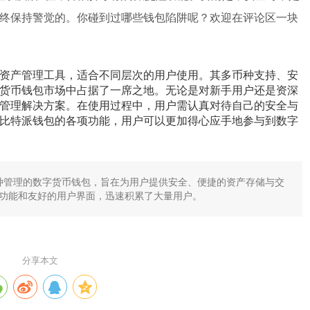
终保持警觉的。你碰到过哪些钱包陷阱呢？欢迎在评论区一块
资产管理工具，适合不同层次的用户使用。其多币种支持、安
货币钱包市场中占据了一席之地。无论是对新手用户还是资深
管理解决方案。在使用过程中，用户需认真对待自己的安全与
比特派钱包的各项功能，用户可以更加得心应手地参与到数字
注于多币种管理的数字货币钱包，旨在为用户提供安全、便捷的资产存储与交
功能和友好的用户界面，迅速积累了大量用户。
分享本文