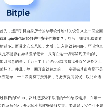
首先，运用手机自身所带的杀毒软件给相关设备来上一回全面
载Bitpie钱包后如何进行安全性检查？
，然后，细致地检查并
放过多进而带来安全风险，之后，进入到钱包内部，严谨地查
确认是不是存在异常登录记录，只有在这一切都呈现正常的时
以留意的是，千万不要于经过root或者越狱处置的设备之上
破坏了。并且，每一回开启钱包之前，一定要极其留意是不是
安全自查清单，一旦发觉有可疑弹窗，务必要提高警惕，以防止遭
过授权的DApp，及时把那些不常用的合约给撤销掉；在每一
位以及后4位；开启掉小额转账提醒功能。要清楚，安全可不是