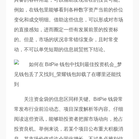
例如，在钱包里能够看到各种数字资产当前的价位
变化和成交明细。借助这些信息，可以形成对市场
的直接感知，进而圈定一些有发展前景的投资标
的。但是，市场的状况非常错综复杂，且时常变
动，不可以单凭短期的信息就贸然下结论。
关注资金袋的信息区同样关键。BitPie 钱袋常
常发布行业前沿动态、项目深度解析等内容。仔细
阅读这些资讯，能够助投资者把握市场动向，抢占
投资良机。举例来说，若某个项目公布重大积极消
息，其市场价值或许会因此增长。不过务必辨别信