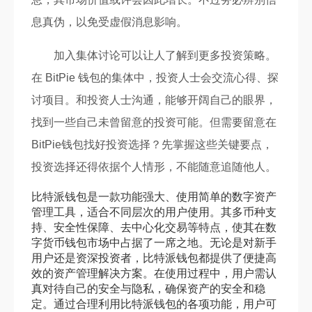
息真伪，以免受虚假消息影响。
加入集体讨论可以让人了解到更多投资策略。
在 BitPie 钱包的集体中，投资人士会交流心得、探
讨项目。和投资人士沟通，能够开阔自己的眼界，
找到一些自己未曾留意的投资可能。但需要留意在
BitPie钱包找好投资选择？先掌握这些关键要点，
投资选择还得依据个人情形，不能随意追随他人。
比特派钱包是一款功能强大、使用简单的数字资产
管理工具，适合不同层次的用户使用。其多币种支
持、安全性保障、去中心化交易等特点，使其在数
字货币钱包市场中占据了一席之地。无论是对新手
用户还是资深投资者，比特派钱包都提供了便捷高
效的资产管理解决方案。在使用过程中，用户需认
真对待自己的安全与隐私，确保资产的安全和稳
定。通过合理利用比特派钱包的各项功能，用户可