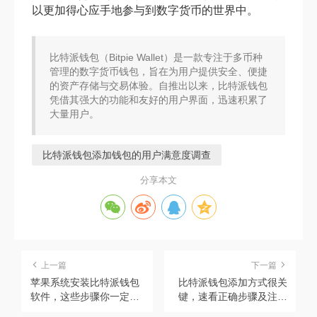
以更加得心应手地参与到数字货币的世界中。
比特派钱包（Bitpie Wallet）是一款专注于多币种
管理的数字货币钱包，旨在为用户提供安全、便捷
的资产存储与交易体验。自推出以来，比特派钱包
凭借其强大的功能和友好的用户界面，迅速积累了
大量用户。
比特派钱包添加钱包的用户满意度调查
分享本文
上一篇
下一篇
苹果系统安装比特派钱包
比特派钱包添加方式很关
软件，这些步骤你一定要
键，速看正确步骤及注意
知道
事项