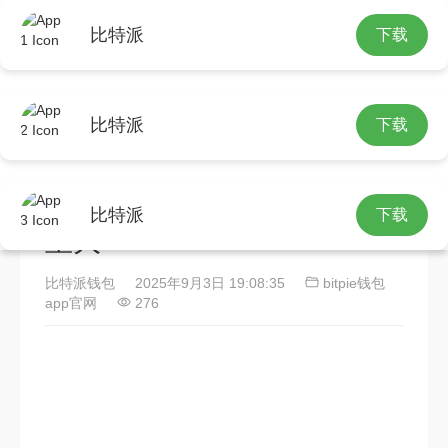
比特派
下载
首页
bitpie钱包app官网
正文
比特派
下载
比特派钱包新增功能使用者
反馈收集，对产品优化意义
比特派
下载
重大
比特派钱包
2025年9月3日 19:08:35
bitpie钱包
app官网
276