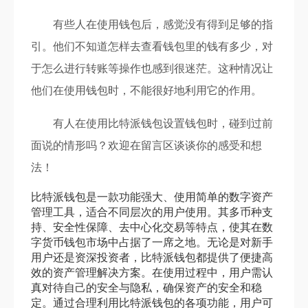
有些人在使用钱包后，感觉没有得到足够的指
引。他们不知道怎样去查看钱包里的钱有多少，对
于怎么进行转账等操作也感到很迷茫。这种情况让
他们在使用钱包时，不能很好地利用它的作用。
有人在使用比特派钱包设置钱包时，碰到过前
面说的情形吗？欢迎在留言区谈谈你的感受和想
法！
比特派钱包是一款功能强大、使用简单的数字资产
管理工具，适合不同层次的用户使用。其多币种支
持、安全性保障、去中心化交易等特点，使其在数
字货币钱包市场中占据了一席之地。无论是对新手
用户还是资深投资者，比特派钱包都提供了便捷高
效的资产管理解决方案。在使用过程中，用户需认
真对待自己的安全与隐私，确保资产的安全和稳
定。通过合理利用比特派钱包的各项功能，用户可