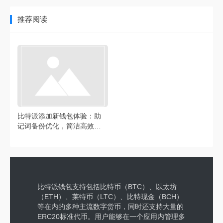
推荐阅读
比特派添加新钱包体验：助
记词备份优化，简洁高效超
满意
比特派钱包支持包括比特币（BTC）、以太坊
（ETH）、莱特币（LTC）、比特现金（BCH）
等在内的多种主流数字货币，同时还支持大量的
ERC20标准代币。用户能够在一个应用内管理多