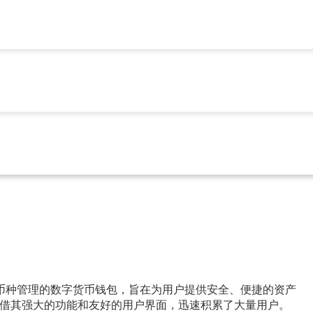
版app下载
比特派钱包app下载
bitpie钱包app官网
比特
货币价格差异的原因及其市场影响
ie钱包app官网
527
专注于多币种管理的数字货币钱包，旨在为用户提供安全、便捷的资产
借其强大的功能和友好的用户界面，迅速积累了大量用户。