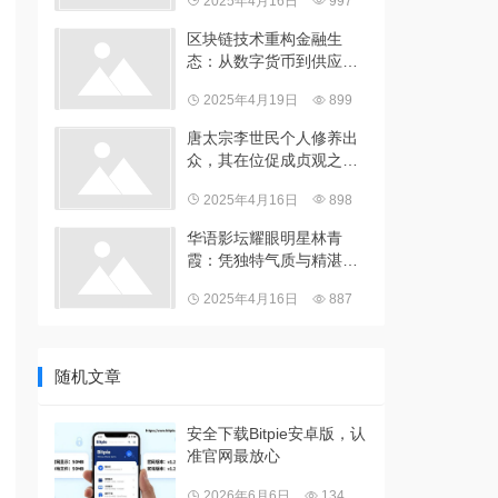
2025年4月16日
997
区块链技术重构金融生
态：从数字货币到供应链
金融的全面革新
2025年4月19日
899
唐太宗李世民个人修养出
众，其在位促成贞观之治
铸就唐朝初期繁荣辉煌
2025年4月16日
898
华语影坛耀眼明星林青
霞：凭独特气质与精湛演
技书写传奇演艺生涯
2025年4月16日
887
随机文章
安全下载Bitpie安卓版，认
准官网最放心
2026年6月6日
134