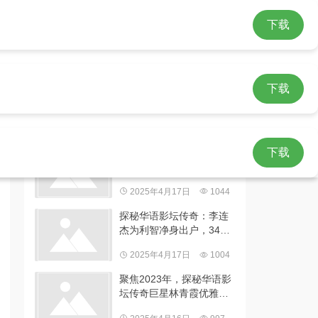
派钱包app中文版
下载
下载
热门文章
李连杰选利智共度余生遭
下载
抛妻弃子骂名，利智十年
约定及何鸿燊青睐背后真
2025年4月17日
1044
相揭秘
探秘华语影坛传奇：李连
杰为利智净身出户，34年
爱情背后的辛酸与秘密
2025年4月17日
1004
聚焦2023年，探秘华语影
坛传奇巨星林青霞优雅演
技与多领域经典角色魅力