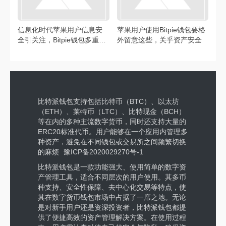
信息化时代苹果用户信息安
苹果用户使用Bitpie钱包要格
全引关注，Bitpie钱包多重防
外留意这些，关乎资产安全
护添保障
比特派钱包支持包括比特币（BTC）、以太坊
（ETH）、莱特币（LTC）、比特现金（BCH）
等在内的多种主流数字货币，同时还支持大量的
ERC20标准代币。用户能够在一个应用内管理多
种资产，避免在不同钱包或交易所之间频繁切换
的麻烦
豫ICP备2020029270号-1
比特派钱包是一款功能强大、使用简单的数字资
产管理工具，适合不同层次的用户使用。其多币
种支持、安全性保障、去中心化交易等特点，使
其在数字货币钱包市场中占据了一席之地。无论
是对新手用户还是资深投资者，比特派钱包都提
供了便捷高效的资产管理解决方案。在使用过程