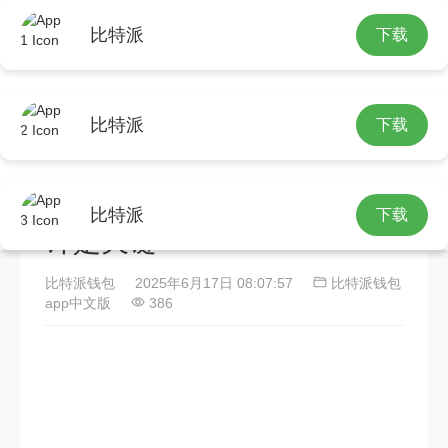
比特派
下载
首页
比特派钱包app中文版
正文
比特派
下载
比特派钱包安全性超重要！
多重签名、冷存储与安全审
比特派
下载
计是关键
比特派钱包
2025年6月17日 08:07:57
比特派钱包
app中文版
386