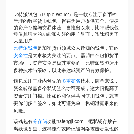
比特派钱包（Bitpie Wallet）是一款专注于多币种
管理的数字货币钱包，旨在为用户提供安全、便捷
的资产存储与交易体验。自推出以来，比特派钱包
凭借其强大的功能和友好的用户界面，迅速积累了
大量用户。
比特派钱包
是加密货币领域众人皆知的钱包，它的
安全性
是大家极为关注的要点。需明白在虚拟货币
市场中，资产安全是极其重要的。比特派钱包运用
多种技术与策略，以此来达成资产的有效保护。
钱包采用了业内领先的
多重签名
技术，简单来说，
资金转移需多个私钥签名才可完成，这大幅提高了
资金使用门槛。比如你和伙伴共同使用钱包，就需
要你们多个签名，如此可避免单一私钥泄露带来的
风险。
该钱包有
冷存储
功能hsfengji.com，把私钥存放在
离线设备里，这样能有效降低被网络攻击者发现的