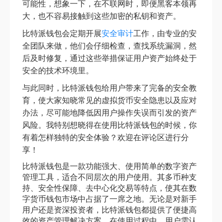
可能性，想象一下，在不联网时，即便黑客本领再
大，也不容易接触到这些加密的私钥和资产。
比特派钱包会定期开展
安全审计
工作，由专业的安
全团队来做，他们会仔细检查，查找系统漏洞，然
后及时修复，通过这些举措保证用户资产始终处于
安全的技术环境里。
与此同时，比特派钱包给用户带来了完备的安全教
育，使大家知晓常见的虚拟货币安全隐患以及应对
办法，尽可能地降低因用户操作失误而引发的资产
风险。我特别想晓得在使用比特派钱包的时候，你
有着怎样独特的安全体验？欢迎在评论区进行分
享！
比特派钱包是一款功能强大、使用简单的数字资产
管理工具，适合不同层次的用户使用。其多币种支
持、安全性保障、去中心化交易等特点，使其在数
字货币钱包市场中占据了一席之地。无论是对新手
用户还是资深投资者，比特派钱包都提供了便捷高
效的资产管理解决方案。在使用过程中，用户需认