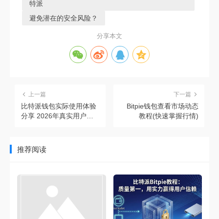
特派
避免潜在的安全风险？
分享本文
上一篇
下一篇
比特派钱包实际使用体验
Bitpie钱包查看市场动态
分享 2026年真实用户反
教程(快速掌握行情)
馈汇总
推荐阅读