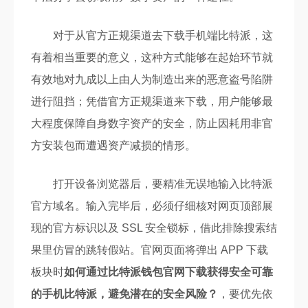
对于从官方正规渠道去下载手机端比特派，这
有着相当重要的意义，这种方式能够在起始环节就
有效地对九成以上由人为制造出来的恶意盗号陷阱
进行阻挡；凭借官方正规渠道来下载，用户能够最
大程度保障自身数字资产的安全，防止因耗用非官
方安装包而遭遇资产减损的情形。
打开设备浏览器后，要精准无误地输入比特派
官方域名。输入完毕后，必须仔细核对网页顶部展
现的官方标识以及 SSL 安全锁标，借此排除搜索结
果里仿冒的跳转假站。官网页面将弹出 APP 下载
板块时
如何通过比特派钱包官网下载获得安全可靠
的手机比特派，避免潜在的安全风险？
，要优先依