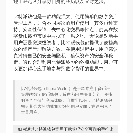
迎于评论区分享你自身的经历以及应对之法。
比特派钱包是一款功能强大、使用简单的数字资产
管理工具，适合不同层次的用户使用。其多币种支
持、安全性保障、去中心化交易等特点，使其在数
字货币钱包市场中占据了一席之地。无论是对新手
用户还是资深投资者，比特派钱包都提供了便捷高
效的资产管理解决方案。在使用过程中，用户需认
真对待自己的安全与隐私，确保资产的安全和稳
定。通过合理利用比特派钱包的各项功能，用户可
以更加得心应手地参与到数字货币的世界中。
比特派钱包（Bitpie Wallet）是一款专注于多币种
管理的数字货币钱包，旨在为用户提供安全、便捷
的资产存储与交易体验。自推出以来，比特派钱包
凭借其强大的功能和友好的用户界面，迅速积累了
大量用户。
如何通过比特派钱包官网下载获得安全可靠的手机比