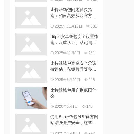
比特派钱包问题解决指
南：如何高效获取官方支
持与保障资产安全？
2025年11月18日
331
Bitpie安卓钱包安全设置指
南：双重认证、助记词备
份与权限检查，全面守护
2025年11月8日
261
数字资产
比特派钱包资金安全承诺
待评估，私钥管理等多方
面需关注
2025年6月29日
316
比特派钱包用户到底图什
么
2026年6月1日
145
使用Bitpie钱包APP官方网
站增强账户安全，这些要
点需注意
2025年6月18日
297