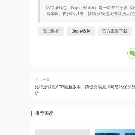
比特派钱包（Bitpie Wallet）是一款专
易体验。自推出以来，比特派钱包凭借其强大的
安全防护
Bitpie钱包
官方渠道下载
上一篇
比特派钱包APP最新版本：跨链交易支持与隐私保护
析
推荐阅读