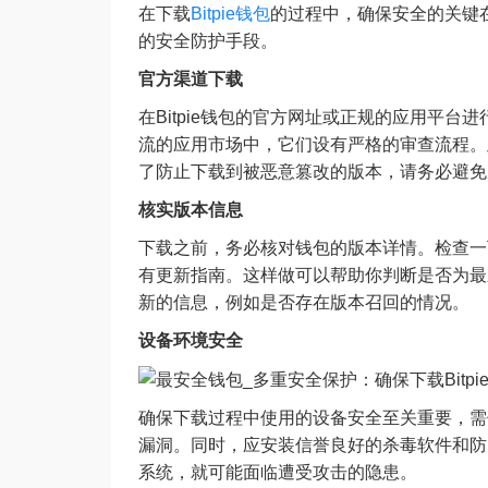
在下载
Bitpie钱包
的过程中，确保安全的关键
的安全防护手段。
官方渠道下载
在Bitpie钱包的官方网址或正规的应用平
流的应用市场中，它们设有严格的审查流程。
了防止下载到被恶意篡改的版本，请务必避免
核实版本信息
下载之前，务必核对钱包的版本详情。检查一
有更新指南。这样做可以帮助你判断是否为最
新的信息，例如是否存在版本召回的情况。
设备环境安全
确保下载过程中使用的设备安全至关重要，需
漏洞。同时，应安装信誉良好的杀毒软件和防
系统，就可能面临遭受攻击的隐患。