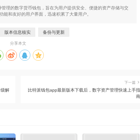
注于多币种管理的数字货币钱包，旨在为用户提供安全、便捷的资产存储与交
功能和友好的用户界面，迅速积累了大量用户。
版本信息核实
备份与更新
分享本文
下一篇
升级解
比特派钱包app最新版本下载后，数字资产管理快速上手