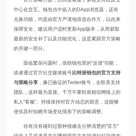
中心化交互。钱包当中嵌入的DApp浏览器，还有
兑换功能，均是由官方严谨地筛选合作方，以此来
保障安全。建议用户适时更新App版本，从而获取
最新的安全补丁以及功能优化，这是紧跟官方策略
的关键一部分。
面临繁杂问题时，借助钱包里的“反馈”功能，
或者通过官方社交媒体账号
比特派钱包的官方支持
与策略分享
，像已验证的Twitter账号，去联系支持
团队，这样最为直接。千万不要轻易相信网络上的
私人“客服”。持续保持对官方动态的留意，这能够
使你及时知晓市场变化情形下的策略调整。
你有没有碰到过那种很难去分辨清楚的“官方”
信息？又或者是存在哪些跟官方支持进行打交道的