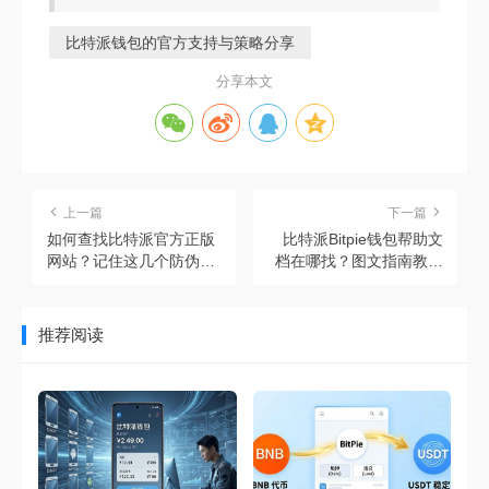
比特派钱包的官方支持与策略分享
分享本文
上一篇
下一篇
如何查找比特派官方正版
比特派Bitpie钱包帮助文
网站？记住这几个防伪技
档在哪找？图文指南教你
巧
快速解决使用问题
推荐阅读