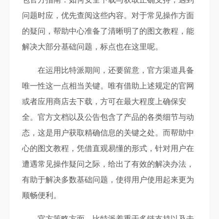
问题时应，优先查阅这些内容。对于常见操作方面
的疑问，帮助中心准备了清晰明了的图文教程，能
解决大部分基础问题，标点也在这里呢。
在运用比特派期间，还要留意，官方渠道具备
唯一性这一点相当关键。唯有借助上述规定的官网
或者应用商店去下载，方可在最大程度上确保安
全。官方文档以及公告包含了产品的各类细节与动
态，这是用户获取精确信息的关键之处。而帮助中
心的图文教程，凭借直观易懂的形式，针对用户在
遭遇常见操作疑问之际，给出了有效的解决办法，
有助于解决多数基础问题，使得用户使用起来更为
顺畅便利。
官方策略方面，比特派着重于多链支持以及去