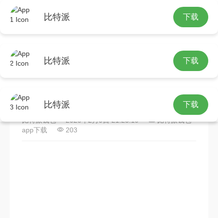
比特派
下载
首页
比特派钱包app下载
正文
比特派
下载
比特派钱包官方指南：如何
安全下载与获取正确支持
比特派
下载
比特派钱包
2026年2月9日 21:23:19
比特派钱包
app下载
203