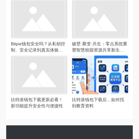
Bitpie钱包安全吗？从私钥控
破壁·聚变·共生：零点系统重
制、安全记录到真实体验，
塑智慧校园资源共享新生态
老用户深度解析
解析
比特派钱包下载更新必看！
比特派钱包下载后，如何找
新功能提升安全性与便捷性
到教育资料