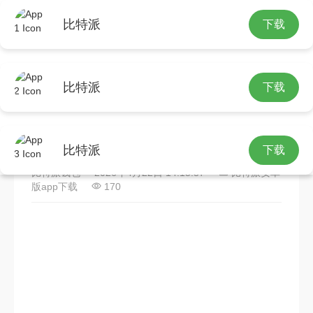
比特派
下载
首页
比特派安卓版app下载
正文
比特派
下载
比特派下载网址 用户支持体
系与服务优化
比特派
下载
比特派钱包
2026年4月22日 14:15:37
比特派安卓
版app下载
170