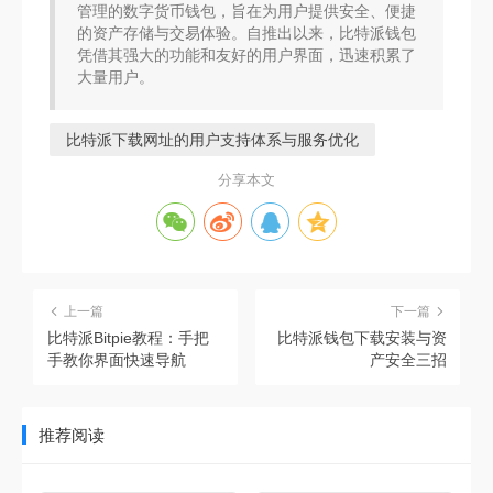
管理的数字货币钱包，旨在为用户提供安全、便捷
的资产存储与交易体验。自推出以来，比特派钱包
凭借其强大的功能和友好的用户界面，迅速积累了
大量用户。
比特派下载网址的用户支持体系与服务优化
分享本文
上一篇
下一篇
比特派Bitpie教程：手把
比特派钱包下载安装与资
手教你界面快速导航
产安全三招
推荐阅读