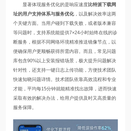
显著体现服务优化的是响应速度
比特派下载网
址的用户支持体系与服务优化
，以及解决效率这两
个关键方面。当用户碰到下载失败，或者版本兼容
等问题时，支持系统能提供7×24小时始终在线的诊
断服务，根据不同网络环境精准推送镜像节点，以
便确保用户更顺畅获得所需内容。而且，常见问题
库包含90%以上安装报错场景，极大提升问题解决
针对性，还支持一键日志上传功能，方便技术团队
快速知晓问题详情。技术团队依靠高效流程和专业
才能，平均每15分钟就能精准找出故障，进而快速
采取有效的解决办法，给用户提供及时又高质量的
服务保障。