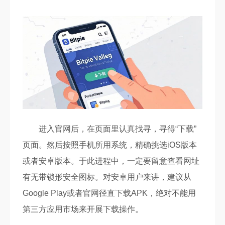
进入官网后，在页面里认真找寻，寻得“下载”
页面。然后按照手机所用系统，精确挑选iOS版本
或者安卓版本。于此进程中，一定要留意查看网址
有无带锁形安全图标。对安卓用户来讲，建议从
Google Play或者官网径直下载APK，绝对不能用
第三方应用市场来开展下载操作。