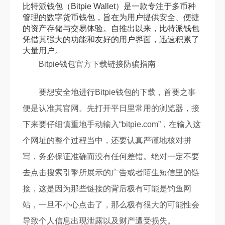
比特派钱包（Bitpie Wallet）是一款专注于多币种
管理的数字货币钱包，旨在为用户提供安全、便捷
的资产存储与交易体验。自推出以来，比特派钱包
凭借其强大的功能和友好的用户界面，迅速积累了
大量用户。
Bitpie钱包官方下载链接防骗指南
要想安全地进行Bitpie钱包的下载，首要之事
便是认准其官网。先打开平日里常用的浏览器，接
下来要仔细慎重地手动输入“bitpie.com”，在输入这
个网址的整个过程当中，还要认真严谨地核对拼
写，务必保证准确而没有任何差错。绝对一定不要
去点击搜索引擎所展示的广告或者陌生短信里的链
接，这是因为那些链接的背后极有可能是钓鱼网
站，一旦不小心点击了，那么极有很大的可能性会
导致个人信息出现泄露以及财产遭受损失。