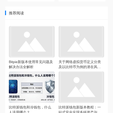
解析
推荐阅读
Bitpie新版本使用常见问题及
关于网络虚拟货币定义分类
解决办法全解析
及以比特币为例的潜在风险
研究
比特派钱包和冷钱包，什么
比特派钱包新版本教程：一
人该用哪个？
站式安全实现多链资产与