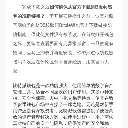
完成下载之后
如何确保从官方下载到Bitpie钱
包的准确链接？
，于开展安装操作之前，认真对照
官网给予的MD5校验码Bitpie钱包官方下载链接防
骗指南，借此使文件没有被篡改。在首次打开钱包
之际，要留意查看界面有无异常弹窗，一旦察觉有
疑问，应马上卸载并再度安装。你碰到过假钱包链
接吗？欢迎在评论区分享自身经历，用来警示大
家。
比特派钱包是一款功能强大、使用简单的数字资产
管理工具，适合不同层次的用户使用。其多币种支
持、安全性保障、去中心化交易等特点，使其在数
字货币钱包市场中占据了一席之地。无论是对新手
用户还是资深投资者，比特派钱包都提供了便捷高
效的资产管理解决方案。在使用过程中，用户需认
真对待自己的安全与隐私，确保资产的安全和稳