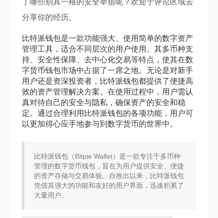
了哪些别具一格的安全举措呢？欢迎于评论区域去
分享你的经历。
比特派钱包是一款功能强大、使用简单的数字资产
管理工具，适合不同层次的用户使用。其多币种支
持、安全性保障、去中心化交易等特点，使其在数
字货币钱包市场中占据了一席之地。无论是对新手
用户还是资深投资者，比特派钱包都提供了便捷高
效的资产管理解决方案。在使用过程中，用户需认
真对待自己的安全与隐私，确保资产的安全和稳
定。通过合理利用比特派钱包的各项功能，用户可
以更加得心应手地参与到数字货币的世界中。
比特派钱包（Bitpie Wallet）是一款专注于多币种
管理的数字货币钱包，旨在为用户提供安全、便捷
的资产存储与交易体验。自推出以来，比特派钱包
凭借其强大的功能和友好的用户界面，迅速积累了
大量用户。