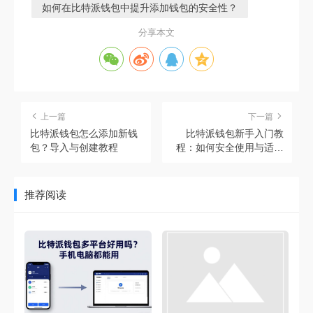
如何在比特派钱包中提升添加钱包的安全性？
分享本文
上一篇
下一篇
比特派钱包怎么添加新钱
比特派钱包新手入门教
包？导入与创建教程
程：如何安全使用与适应
不同地区需求
推荐阅读