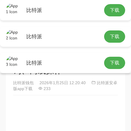
比特派
下载
首页
比特派安卓版app下载
正文
比特派
下载
比特派钱包安全设置：添加
钱包时如何妥善备份助记
比特派
下载
词、离线操作
比特派钱包
2026年1月25日 12:20:40
比特派安卓
版app下载
233