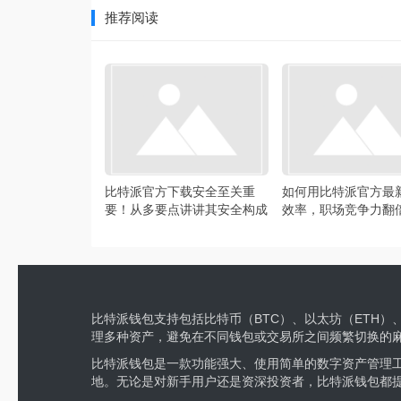
推荐阅读
比特派官方下载安全至关重
如何用比特派官方最
要！从多要点讲讲其安全构成
效率，职场竞争力翻
比特派钱包支持包括比特币（BTC）、以太坊（ETH）
理多种资产，避免在不同钱包或交易所之间频繁切换的
比特派钱包是一款功能强大、使用简单的数字资产管理
地。无论是对新手用户还是资深投资者，比特派钱包都