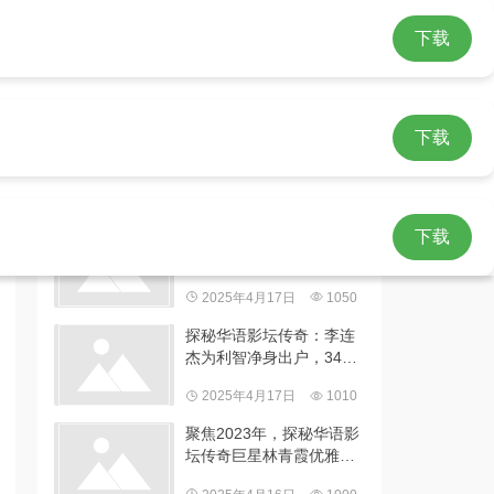
派钱包app中文版
下载
下载
热门文章
李连杰选利智共度余生遭
下载
抛妻弃子骂名，利智十年
约定及何鸿燊青睐背后真
2025年4月17日
1050
相揭秘
探秘华语影坛传奇：李连
杰为利智净身出户，34年
爱情背后的辛酸与秘密
2025年4月17日
1010
聚焦2023年，探秘华语影
坛传奇巨星林青霞优雅演
技与多领域经典角色魅力