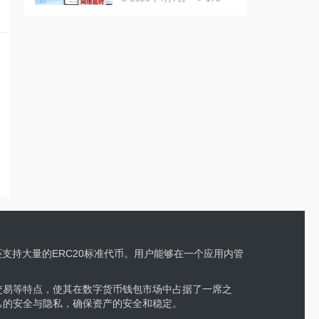
还支持大量的ERC20标准代币。用户能够在一个应用内管
交易等特点，使其在数字货币钱包市场中占据了一席之
己的安全与隐私，确保资产的安全和稳定。