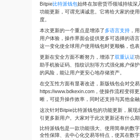
Bitpie
比特派钱包
始终在加密货币领域持续深
功能更新，可谓充满诚意。它将给大家的使用
度。
本次更新的一个重点是增添了
多语言支持
，用
用户体验，操作界面会提供更多可选择的语言
这一变化使全球用户使用钱包时更顺畅，也表
更新在安全方面不断努力，增添了
双重认证
功
助手机验证码、指纹识别等方式强化账户保护
的风险，能让用户更安心地存储资产。
在交互性方面有显著改进，新版钱包会对交易
https://www.bdkexin.com，使
晰，可提升操作效率，同时还支持与其他金融
这次针对Bitpie比特派钱包的功能更新，
引更多新用户。大家对于此次更新还有什么期
比特派钱包是一款功能强大、使用简单的数字
全性保障、去中心化交易等特点，使其在数字